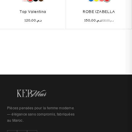
Top Valentina
ROBE IZABELLA
120.00
د.م.
150.00
د.م.
200.00
د.م.
Pièces pensées pour la femme moderne
— élégance sans compromis, fabriquées
au Maroc.