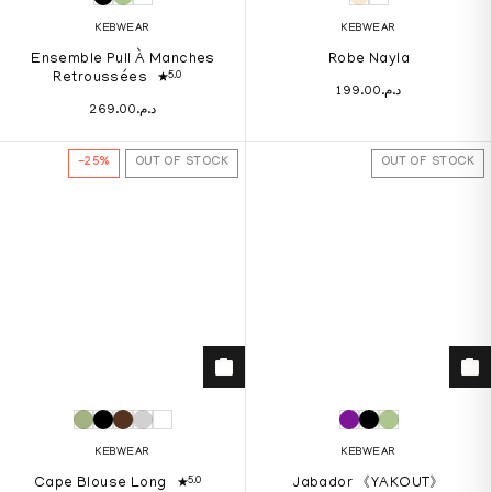
KEBWEAR
KEBWEAR
Ensemble Pull À Manches
Robe Nayla
5.0
Retroussées
199.00
د.م.
269.00
د.م.
-25%
OUT OF STOCK
OUT OF STOCK
KEBWEAR
KEBWEAR
5.0
Cape Blouse Long
Jabador 《YAKOUT》