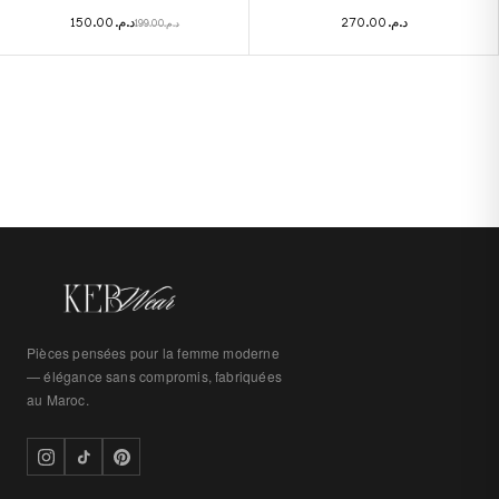
150.00
د.م.
270.00
د.م.
199.00
د.م.
Pièces pensées pour la femme moderne
— élégance sans compromis, fabriquées
au Maroc.