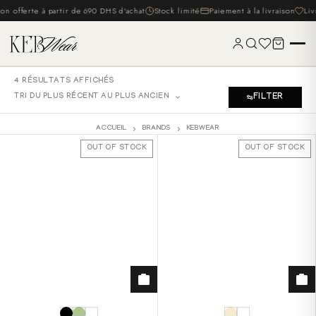
son offerte à partir de 690 DHS d'achat
Stock limité
Paiement à la livraison
Liv
ACCUEIL
4 RÉSULTATS AFFICHÉS
NOS PRODUITS
TRI DU PLUS RÉCENT AU PLUS ANCIEN
FILTER
NOTRE HISTOIRE
NOUS CONTACTER
ACCUEIL
BRANDS
KEBWEAR
OUT OF STOCK
OUT OF STOCK