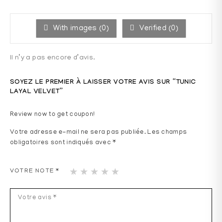
With images (
0
)
Verified (
0
)
Il n’y a pas encore d’avis.
SOYEZ LE PREMIER À LAISSER VOTRE AVIS SUR “TUNIC
LAYAL VELVET”
Review now to get coupon!
Votre adresse e-mail ne sera pas publiée.
Les champs
obligatoires sont indiqués avec
*
1
2
3
4
5
VOTRE NOTE
*
ét
ét
ét
ét
ét
oil
oil
oil
oil
oil
e
es
es
es
es
sur
sur
sur
sur
sur
5
5
5
5
5