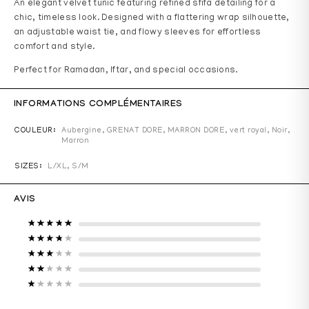
An elegant velvet tunic featuring refined sfifa detailing for a
chic, timeless look. Designed with a flattering wrap silhouette,
an adjustable waist tie, and flowy sleeves for effortless
comfort and style.
Perfect for Ramadan, Iftar, and special occasions.
INFORMATIONS COMPLÉMENTAIRES
COULEUR
Aubergine
,
GRENAT DORE
,
MARRON DORE
,
vert royal
,
Noir
,
Marron
SIZES
L/XL, S/M
AVIS
Note
5
sur 5
Note
4
sur 5
Note
3
sur 5
Note
2
sur 5
Note
1
sur 5