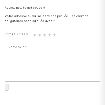
Review now to get coupon!
Votre adresse e-mail ne sera pas publiée.
Les champs
obligatoires sont indiqués avec
*
1
2
3
4
5
VOTRE NOTE
*
ét
ét
ét
ét
ét
oil
oil
oil
oil
oil
e
es
es
es
es
sur
sur
sur
sur
sur
5
5
5
5
5