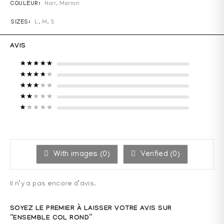
COULEUR
Noir
,
Marron
SIZES
L, M, S
AVIS
Note
5
sur 5
Note
4
sur 5
Note
3
sur 5
Note
2
sur 5
Note
1
sur 5
With images (
0
)
Verified (
0
)
Il n’y a pas encore d’avis.
SOYEZ LE PREMIER À LAISSER VOTRE AVIS SUR
“ENSEMBLE COL ROND”