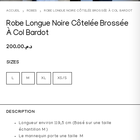
ACCUEIL
ROBES
ROBE LONGUE NOIRE CÔTELÉE BROSSÉE À COL BARDOT
Robe Longue Noire Côtelée Brossée
À Col Bardot
200.00
د.م.
SIZES
L
M
XL
XS/S
DESCRIPTION
Longueur environ 119,5 cm (Basé sur une taille
échantillon M )
Le mannequin porte une taille M