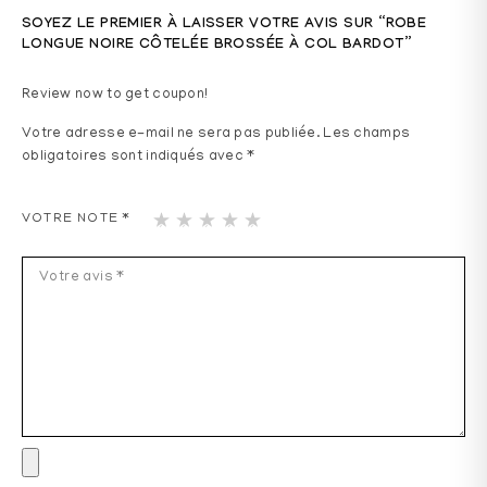
SOYEZ LE PREMIER À LAISSER VOTRE AVIS SUR “ROBE
LONGUE NOIRE CÔTELÉE BROSSÉE À COL BARDOT”
Review now to get coupon!
Votre adresse e-mail ne sera pas publiée.
Les champs
obligatoires sont indiqués avec
*
1
2
3
4
5
VOTRE NOTE
*
ét
ét
ét
ét
ét
oil
oil
oil
oil
oil
e
es
es
es
es
sur
sur
sur
sur
sur
5
5
5
5
5