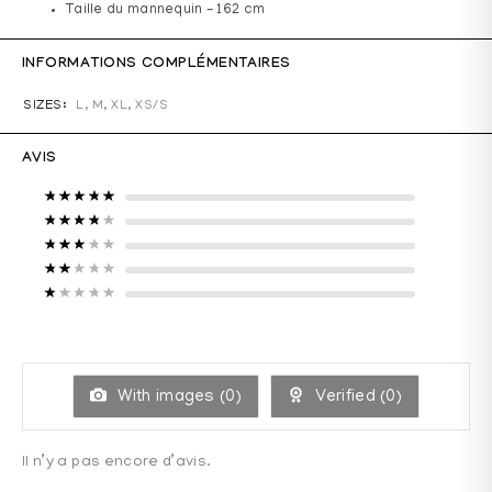
Taille du mannequin – 162 cm
INFORMATIONS COMPLÉMENTAIRES
SIZES
L, M, XL, XS/S
AVIS
Note
5
sur 5
Note
4
sur 5
Note
3
sur 5
Note
2
sur 5
Note
1
sur 5
With images (
0
)
Verified (
0
)
Il n’y a pas encore d’avis.