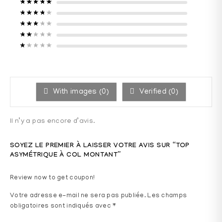
Note
5
sur 5
Note
4
sur 5
Note
3
sur 5
Note
2
sur 5
Note
1
sur 5
With images (
0
)
Verified (
0
)
Il n’y a pas encore d’avis.
SOYEZ LE PREMIER À LAISSER VOTRE AVIS SUR “TOP
ASYMÉTRIQUE À COL MONTANT”
Review now to get coupon!
Votre adresse e-mail ne sera pas publiée.
Les champs
obligatoires sont indiqués avec
*