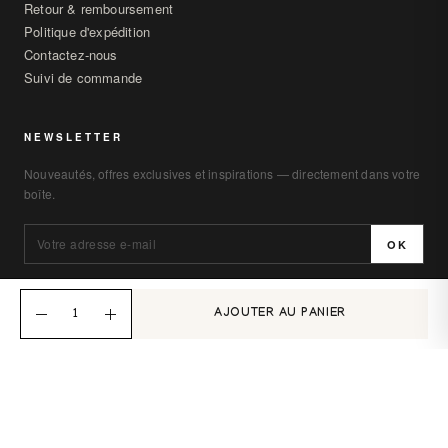
Retour & remboursement
Politique d'expédition
Contactez-nous
Suivi de commande
NEWSLETTER
Nouveautés, offres exclusives et inspirations — directement dans votre
boîte.
OK
AJOUTER AU PANIER
© 2026 Kebwear. Tous droits réservés.
Mentions légales
Confidentialité
CGV
Site conçu par
BRZ