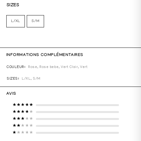
SIZES
L/XL
S/M
INFORMATIONS COMPLÉMENTAIRES
COULEUR
Rose
,
Rose bebe
,
Vert Clair
,
Vert
SIZES
L/XL, S/M
AVIS
Note
5
sur 5
Note
4
sur 5
Note
3
sur 5
Note
2
sur 5
Note
1
sur 5