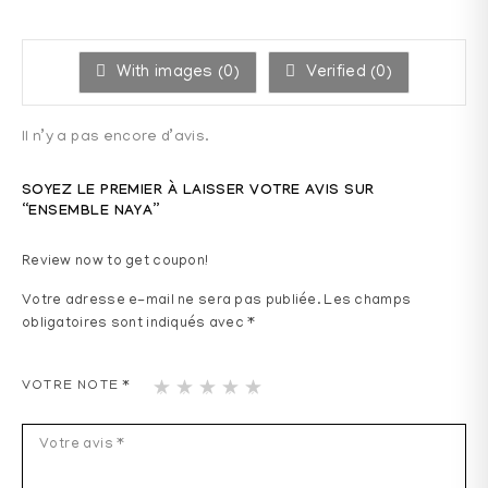
With images (
0
)
Verified (
0
)
Il n’y a pas encore d’avis.
SOYEZ LE PREMIER À LAISSER VOTRE AVIS SUR
“ENSEMBLE NAYA”
Review now to get coupon!
Votre adresse e-mail ne sera pas publiée.
Les champs
obligatoires sont indiqués avec
*
1
2
3
4
5
VOTRE NOTE
*
ét
ét
ét
ét
ét
oil
oil
oil
oil
oil
e
es
es
es
es
sur
sur
sur
sur
sur
5
5
5
5
5